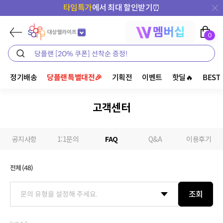
타임특가
에서 최대 할인받기⏰
0
정기배송
당플랜 특별대전🎉
기획전
이벤트
핫딜🔥
BEST
고객센터
공지사항
1:1문의
FAQ
Q&A
이용후기
전체 (
48
)
조회