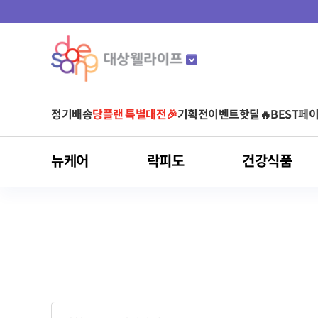
정기배송
당플랜 특별대전🎉
기획전
이벤트
핫딜🔥
BEST
페이
뉴케어
락피도
건강식품
마이키즈
뉴케어
락피도
건강식품
스포식스
마이밀
아르포텐
유형별
것시스
어린이 영양음료
어린이 건강기능식품
균형영양식
베이비/키즈
비타민
운동 전
단백질 음료
아르기닌 건강기능식품
영양 보충(식사 대용)
당플랜
청소년/성인
유산균
운동 중
단백질 파우더
아르기닌 음료
단백질 보충
다이어트
면역건강
영양간식
홍삼
눈 건강
간편식(HMR)
클로렐라
피부/여성