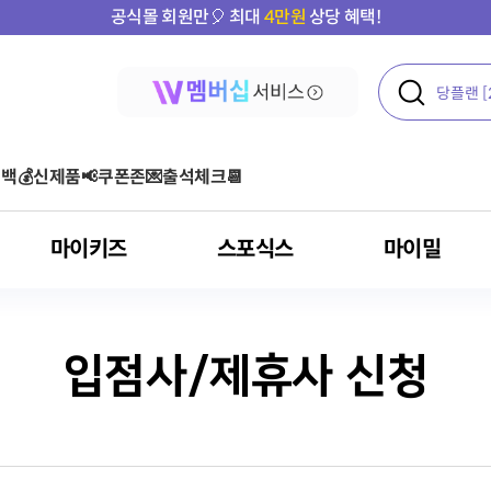
공식몰 회원만🎈 최대
4만원
상당 혜택!
백💰
신제품📢
쿠폰존💌
출석체크📆
마이키즈
스포식스
마이밀
입점사/제휴사 신청
액티브
여성 건강
콜라겐
운동 후
단백질 기타 보충용 제품
아르기닌 스틱포
아르기닌
올프로틴
기타
오메가3
다이어트
클로렐라
혈당
포스트바이오틱스
건강기능식품
아르기닌
혈행 개선
고혈압환자용 영양
루테인
뼈/관절 건강