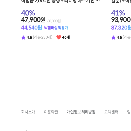
적립금 2,000원 증정 + 티니핑 아르기닌 스
일분) + 적
틱 젤리 1개 증정
기닌 스틱 
40
%
41
%
47,900
93,900
원
80,000
원
44,540
원
87,320
W멤버십 적용가
4.8
4.8
(리뷰 230개)
46개
(리뷰
회사소개
이용약관
개인정보 처리방침
고객센터
임