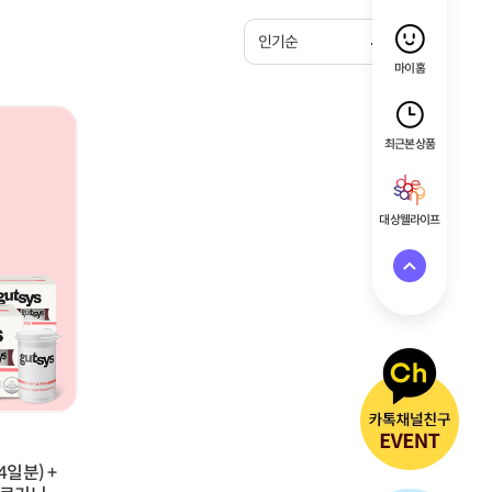
인기순
마이홈
최근 본 상품
대상웰라이프
일분) +