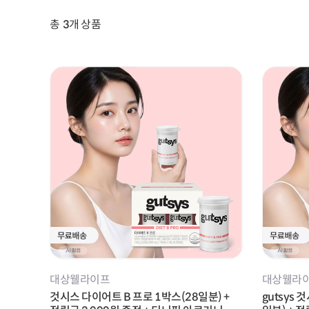
총
3
개 상품
청소년 영양음료
기타
면역/항산화 건강
바디케어
대상웰라이프
대상웰라
것시스 다이어트 B 프로 1박스(28일분) +
gutsys