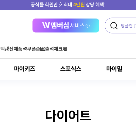
공식몰 회원만🎈 최대
4만원
상당 혜택!
백💰
신제품📢
쿠폰존💌
출석체크📆
마이키즈
스포식스
마이밀
다이어트
액티브
여성 건강
콜라겐
운동 후
단백질 기타 보충용 제품
아르기닌 스틱포
아르기닌
올프로틴
기타
오메가3
다이어트
클로렐라
혈당
포스트바이오틱스
건강기능식품
아르기닌
혈행 개선
고혈압환자용 영양
루테인
뼈/관절 건강