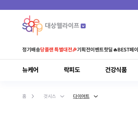
정기배송
당플랜 특별대전🎉
기획전
이벤트
핫딜🔥
BEST
페이
뉴케어
락피도
건강식품
마이키즈
뉴케어
락피도
건강식품
스포식스
마이밀
아르포텐
유형별
것시스
홈
것시스
다이어트
어린이 영양음료
어린이 건강기능식품
균형영양식
베이비/키즈
비타민
운동 전
단백질 음료
아르기닌 건강기능식품
영양 보충(식사 대용)
당플랜
청소년/성인
유산균
운동 중
단백질 파우더
아르기닌 음료
단백질 보충
다이어트
면역건강
영양간식
홍삼
눈 건강
간편식(HMR)
클로렐라
피부/여성