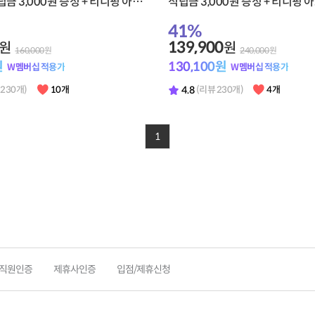
립금 3,000원 증정 + 티니핑 아르
적립금 3,000원 증정 + 티니핑 
젤리 1개 증정
틱 젤리 1개 증정
41
%
139,900
원
원
160,000
원
240,000
원
원
130,100
원
W멤버십 적용가
W멤버십 적용가
4.8
 230개)
10개
(리뷰 230개)
4개
1
직원인증
제휴사인증
입점/제휴신청