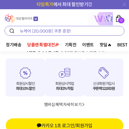
타임특가
에서 최대 할인받기⏰
0
회원가입
정기배송
당플랜 특별대전🎉
기획전
이벤트
핫딜🔥
BEST
대상웰라이프 회원으로 가입하실 경우
각종 이벤트
및
더 많은 혜택과 편리한 서비스
를 받으실 수 있습니다.
회원 상시 할인
회원 상시 적립
신규회원 가입시
최대 10% 할인
최대 3% 적립
쿠폰팩 12,000원
멤버십 혜택 자세히 보기
카카오 1초 로그인/회원가입