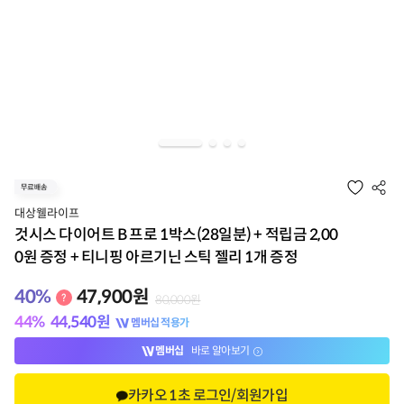
대상웰라이프
것시스 다이어트 B 프로 1박스(28일분) + 적립금 2,00
0원 증정 + 티니핑 아르기닌 스틱 젤리 1개 증정
40
%
47,900
원
80,000
원
44
%
44,540
원
멤버십 적용가
멤버십
바로 알아보기
카카오 1초 로그인/회원가입