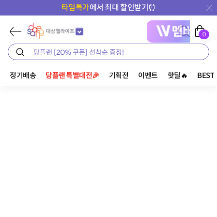
타임특가
에서 최대 할인받기⏰
0
정기배송
당플랜 특별대전🎉
기획전
이벤트
핫딜🔥
BEST