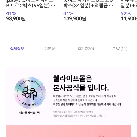
B 프로 2박스(56일분) +
박스(84일분) + 적립금 3,
일분) +
적립금 3,000원 증정 + 티
000원 증정 + 티니핑 아르
정 + 
41
%
41
%
52
%
니핑 아르기닌 스틱 젤리 1
기닌 스틱 젤리 1개 증정
젤리 1
93,900
139,900
11,900
원
원
개 증정
상세정보
기본정보
후기
(230)
Q&A
(11)