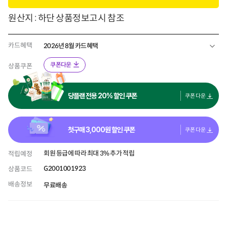
원산지 : 하단 상품정보고시 참조
카드혜택
2026년 8월 카드혜택
쿠폰다운
상품쿠폰
당플랜 전용 20% 할인 쿠폰
쿠폰 다운
첫구매
3,000
원 할인 쿠폰
쿠폰 다운
회원 등급에 따라 최대 3% 추가 적립
적립예정
G2001001923
상품코드
배송정보
무료배송