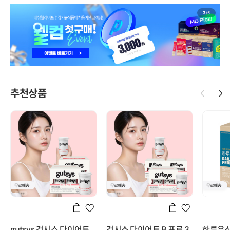
3
/
5
추천상품
gutsys 것시스 다이어트
것시스 다이어트 B 프로 3
하루유산