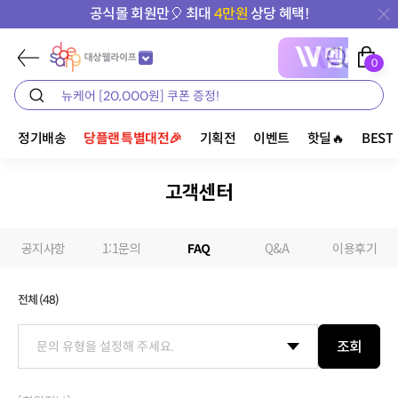
공식몰 회원만🎈 최대
4만원
상당 혜택!
0
정기배송
당플랜 특별대전🎉
기획전
이벤트
핫딜🔥
BEST
고객센터
공지사항
1:1문의
FAQ
Q&A
이용후기
전체 (
48
)
조회