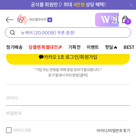
공식몰 회원만🎈 최대
4만원
상당 혜택!
0
로그인
정기배송
당플랜 특별대전🎉
기획전
이벤트
핫딜🔥
BEST
카카오 1초 로그인/회원가입
"가입 또는 연동을 위해 생일 정보가 필요합니다."
문구 발생시 처리 방법 [클릭]
아이디 저장
아이디/비밀번호 찾기