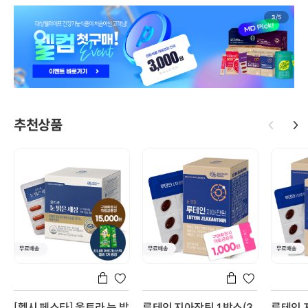
3
/
5
추천상품
[헬시 페스타] 울트라 눈 밝
루테인 지아잔틴 1박스(3
루테인 