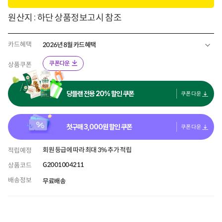
원산지 : 하단 상품정보고시 참조
카드혜택
2026년 8월 카드혜택
쿠폰다운
상품쿠폰
당플랜 전용 20% 할인 쿠폰
쿠폰 다운
첫구매
3,000
원 할인 쿠폰
쿠폰 다운
회원 등급에 따라 최대 3% 추가 적립
적립예정
G2001004211
상품코드
배송정보
무료배송