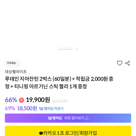
대상웰라이프
루테인 지아잔틴 2박스 (60일분) + 적립금 2,000원 증
정 + 티니핑 아르기닌 스틱 젤리 1개 증정
66
%
19,900
원
60,000
원
69
%
18,500
원
멤버십 적용가
멤버십
바로 알아보기
카카오 1초 로그인/회원가입