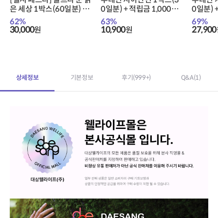
은 세상 1박스(60일분) +
0일분) + 적립금 1,000원
0일분) 
적립금 15,000원 증정 +
증정 + 티니핑 아르기닌 스
증정 +
62
%
63
%
69
%
티니핑 아르기닌 스틱 젤
틱 젤리 1개 증정
틱 젤리 
30,000
10,900
27,900
원
원
리 1개 증정
상세정보
기본정보
후기
(999+)
Q&A
(1)