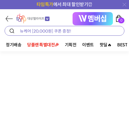
타임특가
에서 최대 할인받기⏰
0
정기배송
당플랜 특별대전🎉
기획전
이벤트
핫딜🔥
BEST