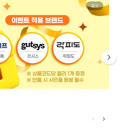
3
/
5