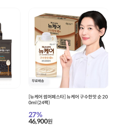
[뉴케어 썸머페스타] 뉴케어 구수한맛 순 20
[뉴케
0ml (24팩)
150m
27
%
29
46,900
67,
원