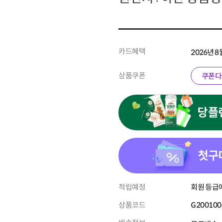
카드혜택
2026년 
상품쿠폰
쿠폰다
당플
첫구
적립예정
회원 등급에
상품코드
G200100