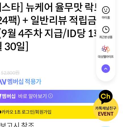
스타] 뉴케어 율무맛 락토
(24팩) + 일반리뷰 적립금
마이홈
(9월 4주차 지급/ID당 1회)
최근 본 상품
 30일]
대상웰라이프
원
52,800
멤버십 적용가
멤버십
바로 알아보기
카카오 1초 로그인/회원가입
정보고시 참조