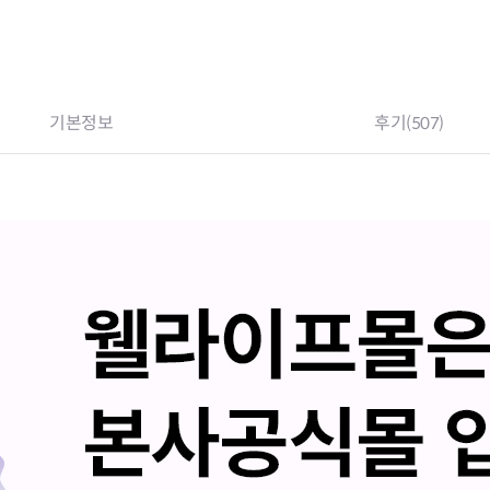
기본정보
후기
(507)