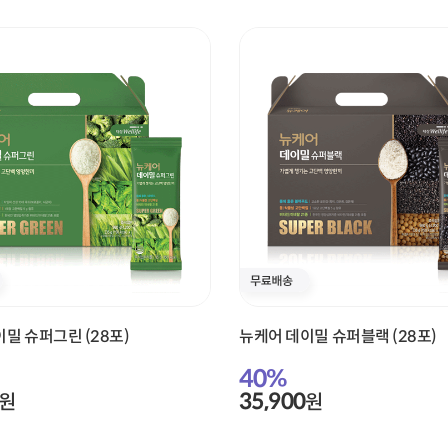
밀 슈퍼그린 (28포)
뉴케어 데이밀 슈퍼블랙 (28포)
40
%
35,900
원
원