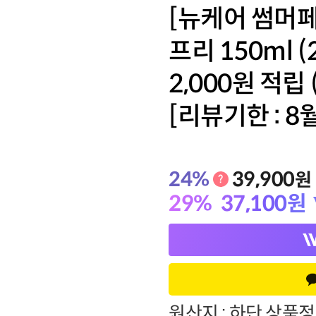
[뉴케어 썸머페
프리 150ml 
기타
2,000원 적립 
[리뷰기한 : 8월
24
%
39,900
원
29
%
37,100
원
원산지 : 하단 상품