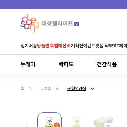
정기배송
당플랜 특별대전🎉
기획전
이벤트
핫딜🔥
BEST
페이
뉴케어
락피도
건강식품
마이키즈
뉴케어
락피도
건강식품
스포식스
마이밀
아르포텐
유형별
것시스
홈
뉴케어
균형영양식
어린이 영양음료
어린이 건강기능식품
균형영양식
베이비/키즈
비타민
운동 전
단백질 음료
아르기닌 건강기능식품
영양 보충(식사 대용)
당플랜
청소년/성인
유산균
운동 중
단백질 파우더
아르기닌 음료
단백질 보충
다이어트
면역건강
영양간식
홍삼
눈 건강
간편식(HMR)
클로렐라
피부/여성