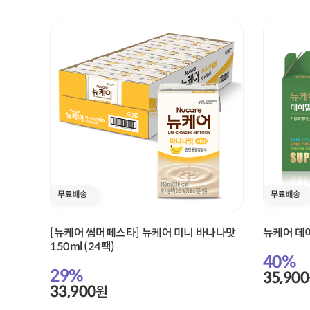
[뉴케어 썸머페스타] 뉴케어 미니 바나나맛
뉴케어 데이
150ml (24팩)
40
%
29
%
35,900
33,900
원