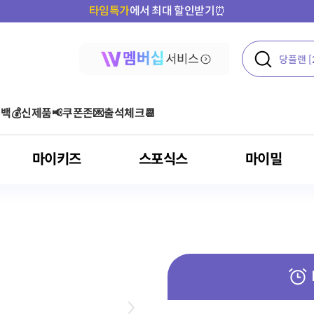
타임특가
에서 최대 할인받기⏰
백💰
신제품📢
쿠폰존💌
출석체크📆
마이키즈
스포식스
마이밀
액티브
여성 건강
콜라겐
운동 후
단백질 기타 보충용 제품
아르기닌 스틱포
아르기닌
올프로틴
기타
오메가3
다이어트
클로렐라
혈당
포스트바이오틱스
건강기능식품
아르기닌
혈행 개선
고혈압환자용 영양
루테인
뼈/관절 건강