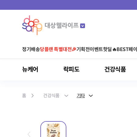
정기배송
당플랜 특별대전🎉
기획전
이벤트
핫딜🔥
BEST
페이
뉴케어
락피도
건강식품
마이키즈
뉴케어
락피도
건강식품
스포식스
마이밀
아르포텐
유형별
것시스
홈
건강식품
기타
어린이 영양음료
어린이 건강기능식품
균형영양식
베이비/키즈
비타민
운동 전
단백질 음료
아르기닌 건강기능식품
영양 보충(식사 대용)
당플랜
청소년/성인
유산균
운동 중
단백질 파우더
아르기닌 음료
단백질 보충
다이어트
면역건강
영양간식
홍삼
눈 건강
간편식(HMR)
클로렐라
피부/여성