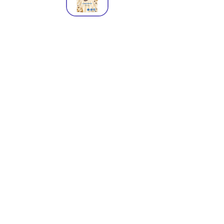
청소년 영양음료
기타
면역/항산화 건강
바디케어