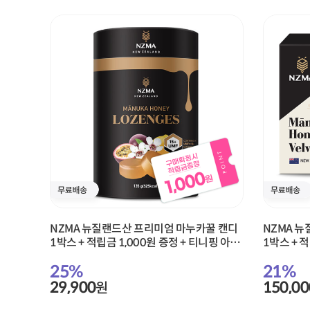
NZMA 뉴질랜드산 프리미엄 마누카꿀 캔디
NZMA 뉴
1박스 + 적립금 1,000원 증정 + 티니핑 아르
1박스 + 
기닌 스틱 젤리 1개 증정
기닌 스틱 
25
%
21
%
29,900
150,00
원