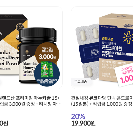
질랜드산 프리미엄 마누카꿀 15+
관절내강 뮤코다당 단백 콘드로이
적립금 3,000원 증정 + 티니핑 아르
(15일분) + 적립금 1,000원 증정
젤리 1개 증정
아르기닌 스틱 젤리 1개 증정
20
%
0
19,900
원
원