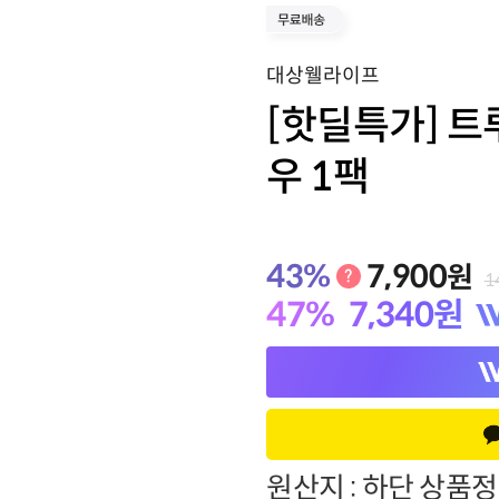
기타
대상웰라이프
[핫딜특가] 트
우 1팩
43
%
7,900
원
1
47
%
7,340
원
원산지 : 하단 상품