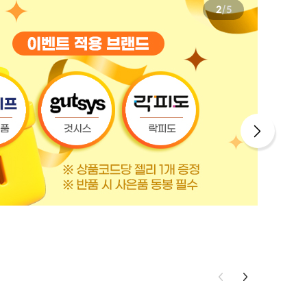
3
/
5