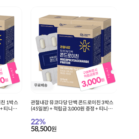
친 1박스
관절내강 뮤코다당 단백 콘드로이친 3박스
관절내
 + 티니핑
(45일분) + 적립금 3,000원 증정 + 티니핑
(30일
아르기닌 스틱 젤리 1개 증정
아르기
22
%
22
58,500
38,
원