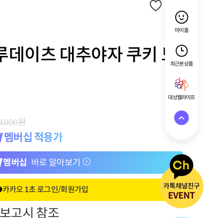
마이홈
루데이츠 대추야자 쿠키 도
최근 본 상품
대상웰라이프
원
4,000
멤버십 적용가
멤버십
바로 알아보기
카카오 1초 로그인/회원가입
정보고시 참조