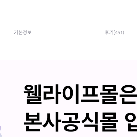
기본정보
후기
(451)