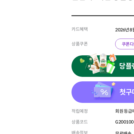
카드혜택
2026년 
상품쿠폰
쿠폰다
당플
첫구
적립예정
회원 등급에
상품코드
G200100
배송정보
무료배송