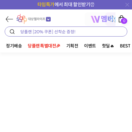
타임특가
에서 최대 할인받기⏰
0
정기배송
당플랜 특별대전🎉
기획전
이벤트
핫딜🔥
BEST