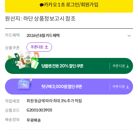
카카오 1초 로그인/회원가입
원산지 : 하단 상품정보고시 참조
카드혜택
2026년 8월 카드혜택
쿠폰다운
상품쿠폰
당플랜 전용 20% 할인 쿠폰
쿠폰 다운
첫구매
3,000
원 할인 쿠폰
쿠폰 다운
회원 등급에 따라 최대 3% 추가 적립
적립예정
G2001003905
상품코드
배송정보
무료배송