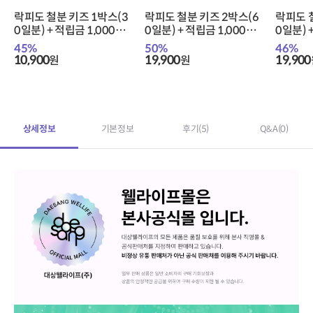
락피도 철분 키즈 1박스(3
락피도 철분 키즈 2박스(6
락피도 
0일분) + 적립금 1,000원
0일분) + 적립금 1,000원
0일분) 
증정 + 티니핑 아르기닌 스
증정 + 티니핑 아르기닌 스
증정 +
45
%
50
%
46
%
틱 젤리 1개 증정
틱 젤리 1개 증정
틱 젤리 
10,900
19,900
19,900
원
원
상세정보
기본정보
후기
(5)
Q&A
(0)