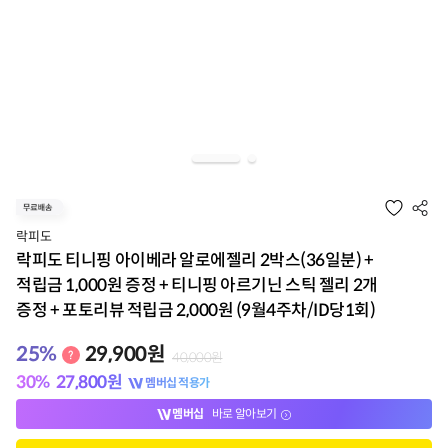
락피도
락피도 티니핑 아이베라 알로에젤리 2박스(36일분) +
적립금 1,000원 증정 + 티니핑 아르기닌 스틱 젤리 2개
증정 + 포토리뷰 적립금 2,000원 (9월4주차/ID당1회)
25
%
29,900
원
40,000
원
30
%
27,800
원
멤버십 적용가
멤버십
바로 알아보기