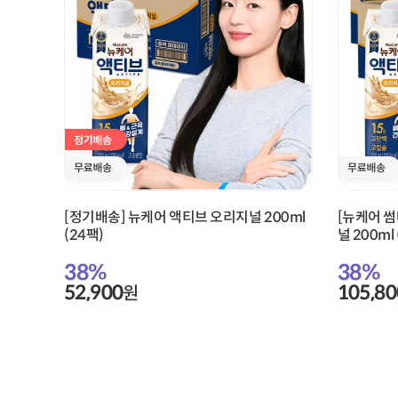
[정기배송] 뉴케어 액티브 오리지널 200ml
[뉴케어 
(24팩)
널 200ml 
38
%
38
%
52,900
105,80
원