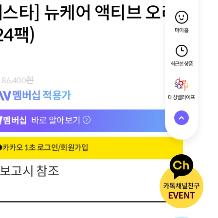
스타] 뉴케어 액티브 오리
24팩)
마이홈
최근 본 상품
원
86,400
멤버십 적용가
대상웰라이프
멤버십
바로 알아보기
카카오 1초 로그인/회원가입
정보고시 참조