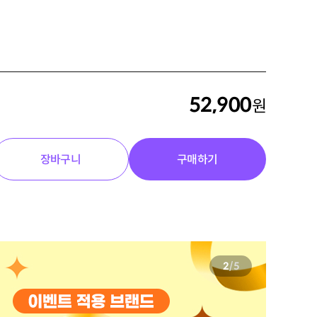
52,900
원
장바구니
구매하기
3
/
5