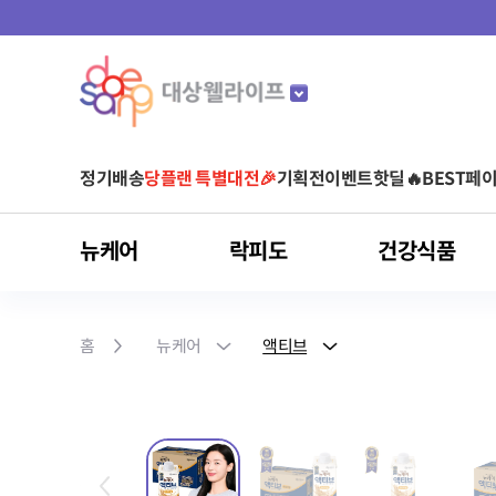
정기배송
당플랜 특별대전🎉
기획전
이벤트
핫딜🔥
BEST
페이
뉴케어
락피도
건강식품
마이키즈
뉴케어
락피도
건강식품
스포식스
마이밀
아르포텐
유형별
것시스
홈
뉴케어
액티브
어린이 영양음료
어린이 건강기능식품
균형영양식
베이비/키즈
비타민
운동 전
단백질 음료
아르기닌 건강기능식품
영양 보충(식사 대용)
당플랜
청소년/성인
유산균
운동 중
단백질 파우더
아르기닌 음료
단백질 보충
다이어트
면역건강
영양간식
홍삼
눈 건강
간편식(HMR)
클로렐라
피부/여성