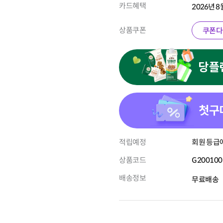
카드혜택
2026년 
상품쿠폰
쿠폰다
당플
첫구
적립예정
회원 등급에
상품코드
G200100
배송정보
무료배송