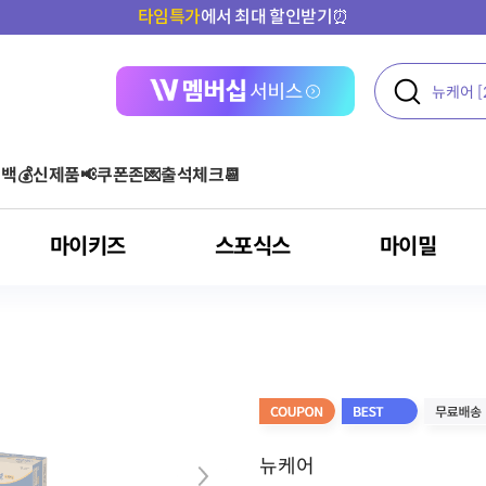
타임특가
에서 최대 할인받기⏰
백💰
신제품📢
쿠폰존💌
출석체크📆
마이키즈
스포식스
마이밀
액티브
여성 건강
콜라겐
운동 후
단백질 기타 보충용 제품
아르기닌 스틱포
아르기닌
올프로틴
기타
오메가3
다이어트
클로렐라
혈당
포스트바이오틱스
뉴케어
건강기능식품
아르기닌
혈행 개선
고혈압환자용 영양
루테인
뼈/관절 건강