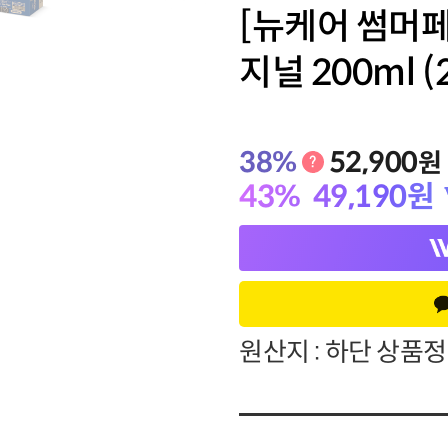
[뉴케어 썸머페
지널 200ml (
기타
38
%
52,900
원
43
%
49,190
원
원산지 : 하단 상품