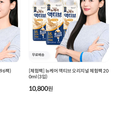
96팩)
[체험팩] 뉴케어 액티브 오리지널 체험팩 20
[뉴케
0ml (3입)
150m
10,800
29
원
33,