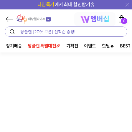
타임특가
에서 최대 할인받기⏰
0
정기배송
당플랜 특별대전🎉
기획전
이벤트
핫딜🔥
BEST