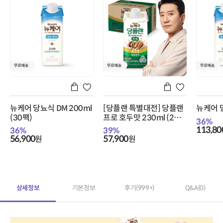
뉴케어 당뇨식 DM 200ml
[당플랜 특별대전] 당플랜
뉴케어 당
(30팩)
프로 호두맛 230ml (24
36
%
팩) + 당플랜 노스파이크
113,80
36
%
39
%
식전루틴 24 (3입) 증정
56,900
57,900
원
원
상세정보
기본정보
후기
(999+)
Q&A
(0)