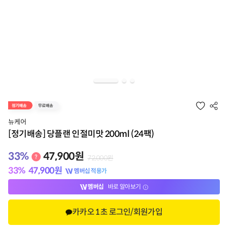
뉴케어
[정기배송] 당플랜 인절미맛 200ml (24팩)
33
%
47,900
원
72,000
원
33
%
47,900
원
멤버십 적용가
멤버십
바로 알아보기
카카오 1초 로그인/회원가입