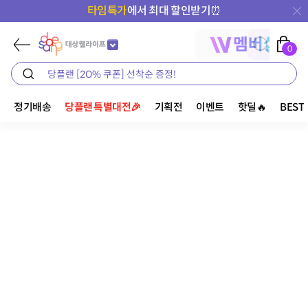
타임특가
에서 최대 할인받기⏰
0
정기배송
당플랜 특별대전🎉
기획전
이벤트
핫딜🔥
BEST