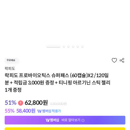
락피도
락피도 프로바이오틱스 슈퍼패스 (60캡슐)X2 /120일
분 + 적립금 3,000원 증정 + 티니핑 아르기닌 스틱 젤리
1개 증정
51
%
62,800
원
130,000
원
55
%
58,400
원
멤버십 적용가
멤버십
바로 알아보기