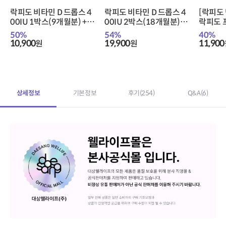
락피도 비타민 D 드롭스 4
락피도 비타민 D 드롭스 4
[락피도
00IU 1박스(9개월분) +
00IU 2박스(18개월분) +
락피도 
적립금 1,000원 증정 + 티
적립금 1,000원 증정 + 티
이 1박스
50
%
54
%
40
%
니핑 아르기닌 스틱 젤리 1
니핑 아르기닌 스틱 젤리 1
원 증정
10,900
19,900
11,900
원
원
개 증정
개 증정
스틱 젤
상세정보
기본정보
후기
(254)
Q&A
(6)