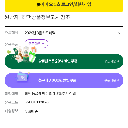
카카오 1초 로그인/회원가입
원산지 : 하단 상품정보고시 참조
카드혜택
2026년 8월 카드혜택
쿠폰다운
상품쿠폰
당플랜 전용 20% 할인 쿠폰
쿠폰 다운
첫구매
3,000
원 할인 쿠폰
쿠폰 다운
회원 등급에 따라 최대 3% 추가 적립
적립예정
G2001002826
상품코드
배송정보
무료배송