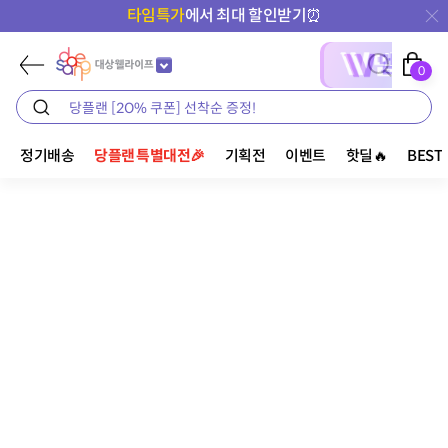
타임특가
에서 최대 할인받기⏰
0
정기배송
당플랜 특별대전🎉
기획전
이벤트
핫딜🔥
BEST