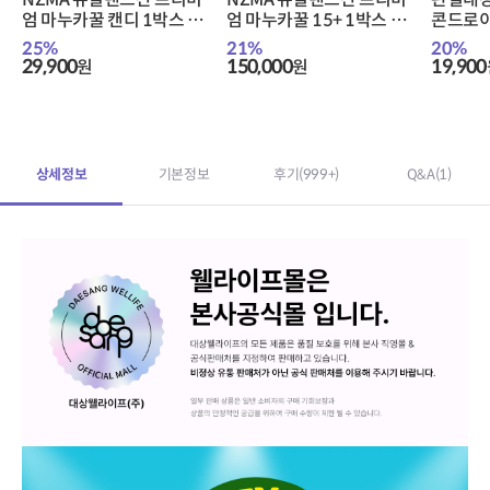
엄 마누카꿀 캔디 1박스 +
엄 마누카꿀 15+ 1박스 +
콘드로이
적립금 1,000원 증정 + 티
적립금 3,000원 증정 + 티
분) + 
25
%
21
%
20
%
니핑 아르기닌 스틱 젤리 1
니핑 아르기닌 스틱 젤리 1
+ 티니
29,900
150,000
19,900
원
원
개 증정
개 증정
리 1개 
상세정보
기본정보
후기
(999+)
Q&A
(1)