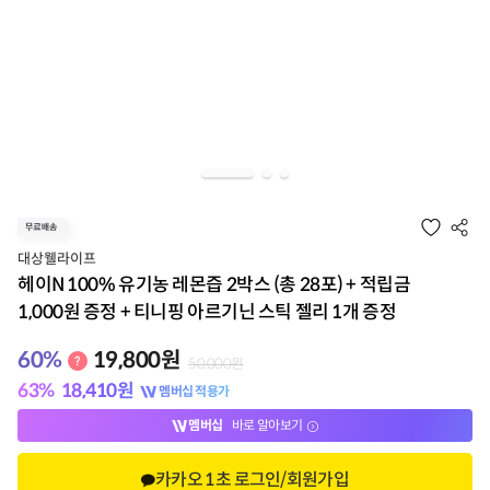
대상웰라이프
헤이N 100% 유기농 레몬즙 2박스 (총 28포) + 적립금
1,000원 증정 + 티니핑 아르기닌 스틱 젤리 1개 증정
60
%
19,800
원
50,000
원
63
%
18,410
원
멤버십 적용가
멤버십
바로 알아보기
카카오 1초 로그인/회원가입