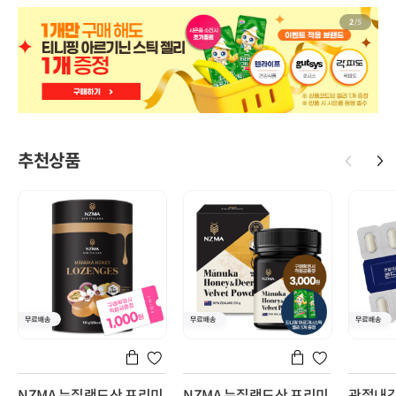
2
/
5
추천상품
NZMA 뉴질랜드산 프리미
NZMA 뉴질랜드산 프리미
관절내강