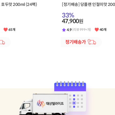
호두맛 200ml (24팩)
[정기배송] 당플랜 인절미맛 200m
33
%
47,900
원
4.9
65개
(리뷰 999+개)
40개