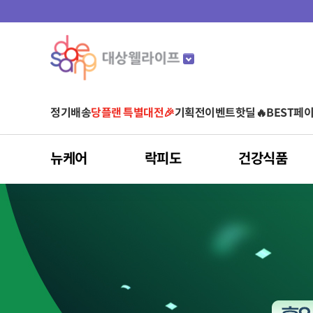
정기배송
당플랜 특별대전🎉
기획전
이벤트
핫딜🔥
BEST
페이
뉴케어
락피도
건강식품
마이키즈
뉴케어
락피도
건강식품
스포식스
마이밀
아르포텐
유형별
것시스
어린이 영양음료
어린이 건강기능식품
균형영양식
베이비/키즈
비타민
운동 전
단백질 음료
아르기닌 건강기능식품
영양 보충(식사 대용)
당플랜
청소년/성인
유산균
운동 중
단백질 파우더
아르기닌 음료
단백질 보충
다이어트
면역건강
영양간식
홍삼
눈 건강
간편식(HMR)
클로렐라
피부/여성