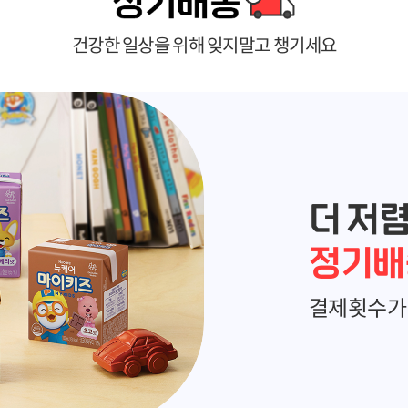
건강한 일상을 위해 잊지말고 챙기세요
더 저
정기배
결제횟수가 