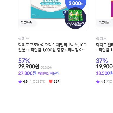
스포식스
스포식스
뉴케어 스포식스 에너지 젤 청포도맛 1박스
뉴케어 스
(8포) + 적립금 1,000원 증정
포) + 적립
42
%
47
%
13,900
15,900
원
24,000
원
12,920
원
14,780
W멤버십 적용가
4.9
4.9
(리뷰 271개)
47개
(리뷰