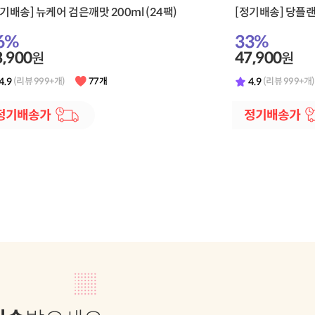
[정기배송] 뉴케어 검은깨맛 200ml (24팩)
[정기배송] 당플랜 
6
%
33
%
3,900
47,900
원
원
4.9
4.9
(리뷰 999+개)
77개
(리뷰 999+개)