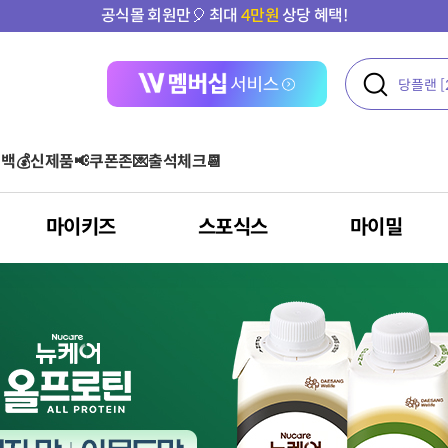
타임특가
에서 최대 할인받기⏰
백💰
신제품📢
쿠폰존💌
출석체크📆
마이키즈
스포식스
마이밀
액티브
여성 건강
콜라겐
운동 후
단백질 기타 보충용 제품
아르기닌 스틱포
아르기닌
올프로틴
기타
오메가3
다이어트
클로렐라
혈당
포스트바이오틱스
건강기능식품
아르기닌
혈행 개선
고혈압환자용 영양
루테인
뼈/관절 건강