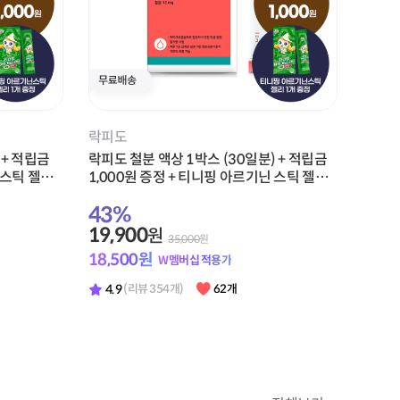
스포식스
아맛 1박스
뉴케어 스포식스 부스터 젤 1박스(10팩) +
적립금 1,000원 증정
45
%
21,900
원
40,000
원
20,360
원
W멤버십 적용가
4.9
(리뷰 173개)
29개