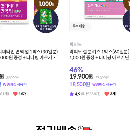
스포식스
포식스 아르기닌 부스터 1박스(10
뉴케어 스포식스 에너지 젤 복숭
금 1,000원 증정
(8포) + 적립금 1,000원 증정
42
%
13,900
원
원
30,000
원
24,000
원
원
12,920
원
W멤버십 적용가
W멤버십 적용가
4.9
 394개)
39개
(리뷰 565개)
95개