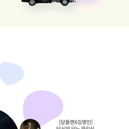
[당플랜X김명민]