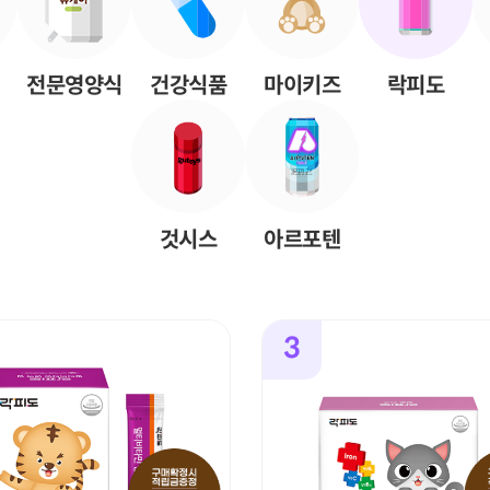
전문영양식
건강식품
마이키즈
락피도
것시스
아르포텐
3