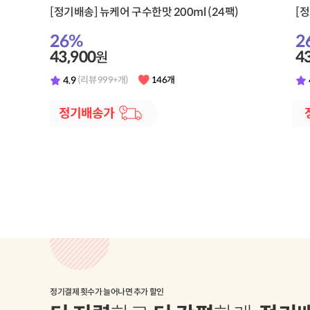
[정기배송] 뉴케어 구수한맛 200ml (24팩)
26
%
2
43,900
4
원
4.9
(리뷰 999+개)
146개
정기결제 횟수가 늘어나면 추가 할인