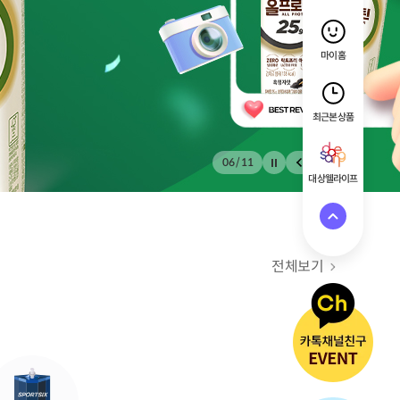
마이홈
최근 본 상품
07
/
11
대상웰라이프
전체보기