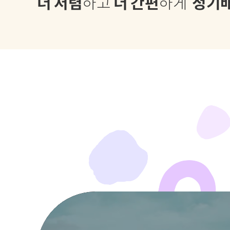
더 저렴
하고
더 간편
하게
정기