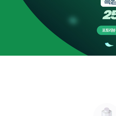
청소년 영양음료
기타
면역/항산화 건강
바디케어