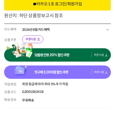
카카오 1초 로그인/회원가입
원산지 : 하단 상품정보고시 참조
카드혜택
2026년 8월 카드혜택
쿠폰다운
상품쿠폰
당플랜 전용 20% 할인 쿠폰
쿠폰 다운
첫구매
3,000
원 할인 쿠폰
쿠폰 다운
회원 등급에 따라 최대 3% 추가 적립
적립예정
G2001002418
상품코드
배송정보
무료배송