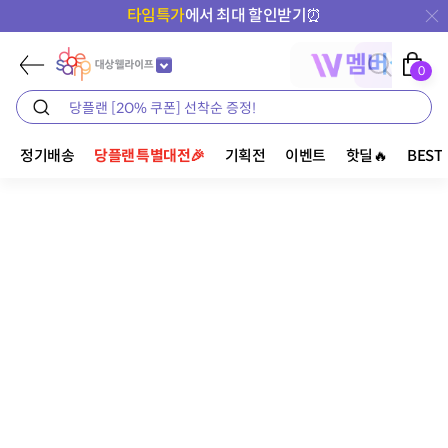
타임특가
에서 최대 할인받기⏰
0
정기배송
당플랜 특별대전🎉
기획전
이벤트
핫딜🔥
BEST