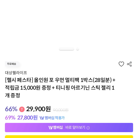
대상웰라이프
[헬시 페스타] 올인원 포 우먼 멀티팩 1박스(28일분) +
적립금 15,000원 증정 + 티니핑 아르기닌 스틱 젤리 1
개 증정
66
%
29,900
원
90,000
원
69
%
27,800
원
멤버십 적용가
멤버십
바로 알아보기