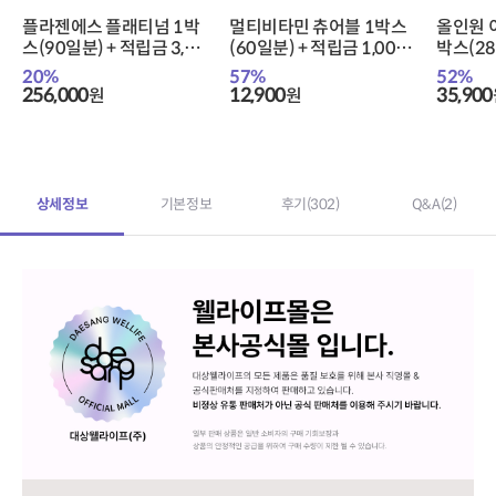
플라젠에스 플래티넘 1박
멀티비타민 츄어블 1박스
올인원 
스(90일분) + 적립금 3,00
(60일분) + 적립금 1,000
박스(28
0원 증정 + 티니핑 아르기
원 증정 + 티니핑 아르기닌
000원 
20
%
57
%
52
%
닌 스틱 젤리 1개 증정
스틱 젤리 1개 증정
기닌 스
256,000
12,900
35,900
원
원
상세정보
기본정보
후기
(302)
Q&A
(2)