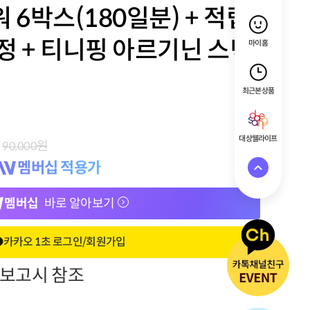
 6박스(180일분) + 적립
증정 + 티니핑 아르기닌 스틱
마이홈
최근 본 상품
대상웰라이프
원
90,000
멤버십 적용가
멤버십
바로 알아보기
카카오 1초 로그인/회원가입
정보고시 참조