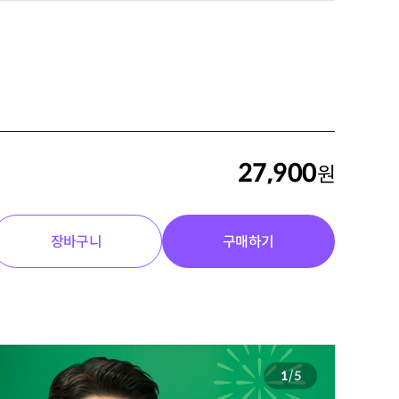
27,900
원
장바구니
구매하기
2
/
5