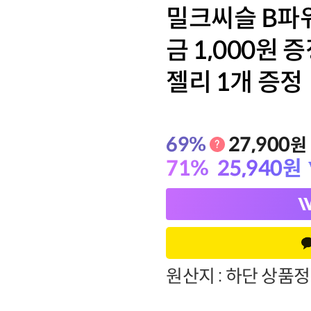
밀크씨슬 B파워
금 1,000원 
기타
젤리 1개 증정
69
%
27,900
원
71
%
25,940
원
원산지 : 하단 상품