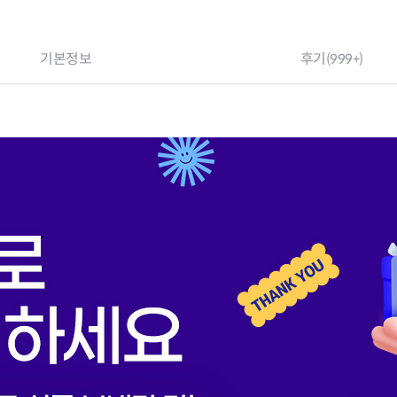
기본정보
후기
(999+)