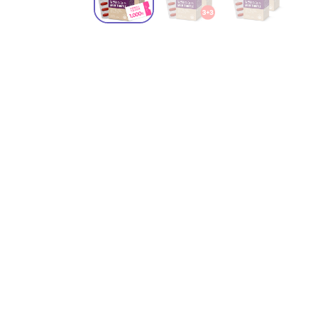
청소년 영양음료
기타
면역/항산화 건강
바디케어