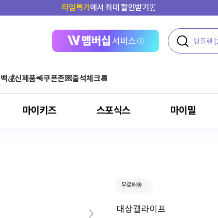
공식몰 회원만🎈 최대
4만원
상당 혜택!
백💰
신제품📢
쿠폰존💌
출석체크📆
마이키즈
스포식스
마이밀
액티브
여성 건강
콜라겐
운동 후
단백질 기타 보충용 제품
아르기닌 스틱포
아르기닌
올프로틴
기타
오메가3
다이어트
클로렐라
혈당
포스트바이오틱스
대상웰라이프
건강기능식품
아르기닌
혈행 개선
고혈압환자용 영양
루테인
뼈/관절 건강