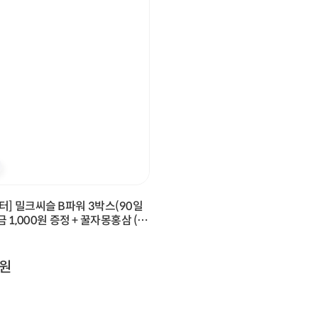
터] 밀크씨슬 B파워 3박스(90일
금 1,000원 증정 + 꿀자몽홍삼 (3
+ 티니핑 아르기닌 스틱 젤리 1개 증
원