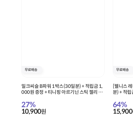
밀크씨슬 B파워 1박스(30일분) + 적립금 1,
[웰니스 레
000원 증정 + 티니핑 아르기닌 스틱 젤리 1
분) + 적립
개 증정
입) 증정 
27
%
64
%
정
10,900
15,900
원