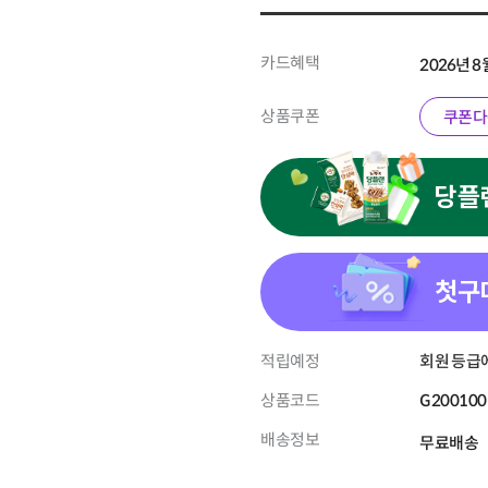
카드혜택
2026년 
상품쿠폰
쿠폰다
당플
첫구
적립예정
회원 등급에
상품코드
G200100
배송정보
무료배송