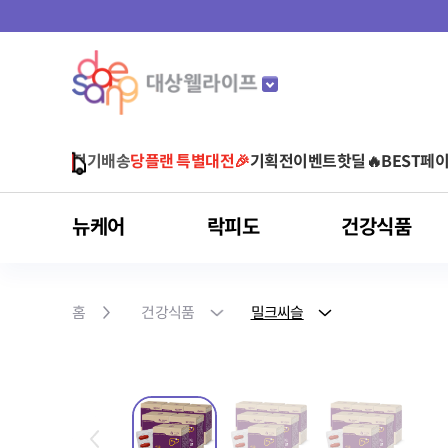
당플랜 특별대전🎉
기획전
이벤트
핫딜🔥
BEST
페이
뉴케어
락피도
건강식품
마이키즈
뉴케어
락피도
건강식품
스포식스
마이밀
아르포텐
유형별
것시스
홈
건강식품
밀크씨슬
어린이 영양음료
어린이 건강기능식품
균형영양식
베이비/키즈
비타민
운동 전
단백질 음료
아르기닌 건강기능식품
영양 보충(식사 대용)
당플랜
청소년/성인
유산균
운동 중
단백질 파우더
아르기닌 음료
단백질 보충
다이어트
면역건강
영양간식
홍삼
눈 건강
간편식(HMR)
클로렐라
피부/여성