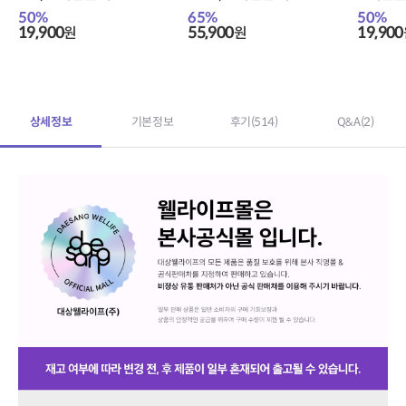
정
증정
50
%
65
%
50
%
19,900
55,900
19,900
원
원
상세정보
기본정보
후기
(514)
Q&A
(2)