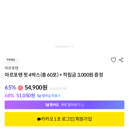
아르포텐
아르포텐 핏 4박스(총 60포) + 적립금 3,000원 증정
65
%
54,900
원
160,000
원
68
%
51,050
원
멤버십 적용가
멤버십
바로 알아보기
카카오 1초 로그인/회원가입