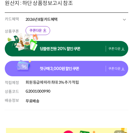
원산지 : 하단 상품정보고시 참조
카드혜택
2026년 8월 카드혜택
쿠폰다운
상품쿠폰
당플랜 전용 20% 할인 쿠폰
쿠폰 다운
첫구매
3,000
원 할인 쿠폰
쿠폰 다운
회원 등급에 따라 최대 3% 추가 적립
적립예정
G2001000990
상품코드
배송정보
무료배송