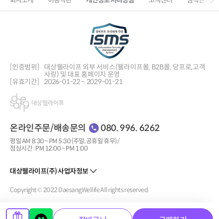
회사소개
이용약관
개인정보 처리방침
고객센터
임직원인증
[인증범위]
대상웰라이프 외부 서비스(웰라이프몰, B2B몰, 당프로,
고객
사랑) 및 대표 홈페이지 운영
[유효기간]
2026-01-22 ~ 2029-01-21
온라인주문/배송문의
080. 996. 6262
평일 AM 8:30 ~ PM 5:30 (주말, 공휴일 휴무) /
점심시간 : PM 12:00 ~ PM 1:00
대상웰라이프(주) 사업자정보
Copyright © 2022 DaesangWellife All rights reserved.