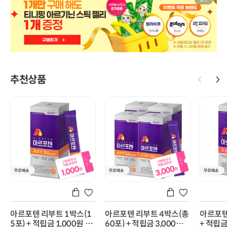
2
/
5
추천상품
아르포텐 리부트 1박스(1
아르포텐 리부트 4박스(총
아르포텐
5포) + 적립금 1,000원 증
60포) + 적립금 3,000원
+ 적립금