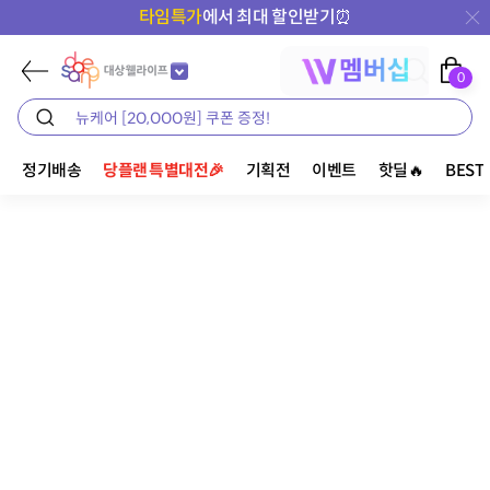
타임특가
에서 최대 할인받기⏰
0
정기배송
당플랜 특별대전🎉
기획전
이벤트
핫딜🔥
BEST