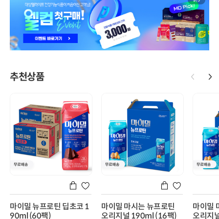
3
/
5
추천상품
마이밀 뉴프로틴 딥초코 1
마이밀 마시는 뉴프로틴
마이밀 
90ml (60팩)
오리지널 190ml (16팩)
오리지널 