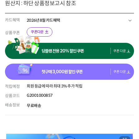
원산지 : 하단 상품정보고시 참조
카드혜택
2026년 8월 카드혜택
쿠폰다운
상품쿠폰
당플랜 전용 20% 할인 쿠폰
쿠폰 다운
첫구매
3,000
원 할인 쿠폰
쿠폰 다운
회원 등급에 따라 최대 3% 추가 적립
적립예정
G2001000857
상품코드
배송정보
무료배송