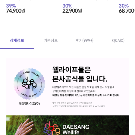
39
%
30
%
30
%
74,900
22,900
68,700
원
원
상세정보
기본정보
후기
(999+)
Q&A
(0)