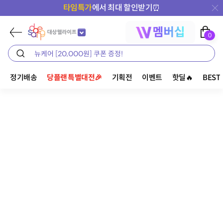
타임특가
에서 최대 할인받기⏰
0
정기배송
당플랜 특별대전🎉
기획전
이벤트
핫딜🔥
BEST