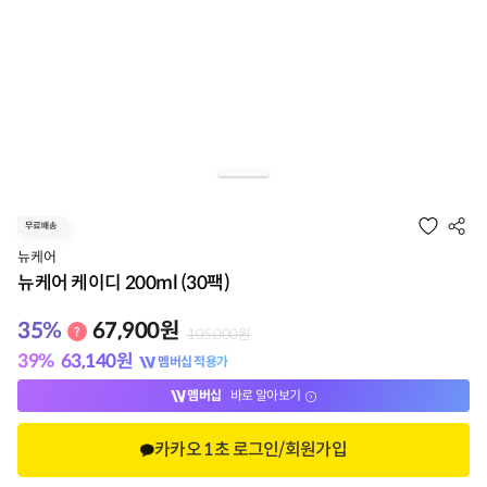
뉴케어
뉴케어 케이디 200ml (30팩)
35
%
67,900
원
105,000
원
39
%
63,140
원
멤버십 적용가
멤버십
바로 알아보기
카카오 1초 로그인/회원가입