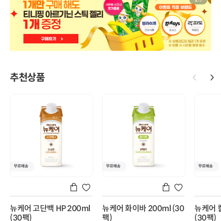
2
/
5
추천상품
뉴케어 고단백 HP 200ml
뉴케어 화이바 200ml (30
뉴케어 칼
(30팩)
팩)
(30팩)