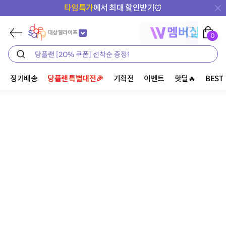
타임특가
에서 최대 할인받기⏰
0
정기배송
당플랜 특별대전🎉
기획전
이벤트
핫딜🔥
BEST