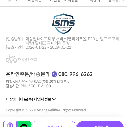
회사소개
이용약관
개인정보 처리방침
고객센터
임직원인증
[인증범위]
대상웰라이프 외부 서비스(웰라이프몰, B2B몰, 당프로,
고객
사랑) 및 대표 홈페이지 운영
[유효기간]
2026-01-22 ~ 2029-01-21
온라인주문/배송문의
080. 996. 6262
평일 AM 8:30 ~ PM 5:30 (주말, 공휴일 휴무) /
점심시간 : PM 12:00 ~ PM 1:00
대상웰라이프(주) 사업자정보
Copyright © 2022 DaesangWellife All rights reserved.