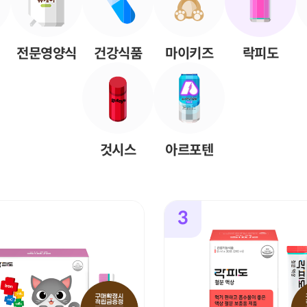
전문영양식
건강식품
마이키즈
락피도
것시스
아르포텐
3