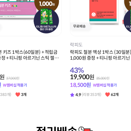
스포식스
포식스 아르기닌 부스터 1박스(10
뉴케어 스포식스 에너지 젤 복숭
금 1,000원 증정
(8포) + 적립금 1,000원 증정
42
%
13,900
원
원
30,000
원
24,000
원
원
12,920
원
W멤버십 적용가
W멤버십 적용가
4.9
 392개)
39개
(리뷰 565개)
95개