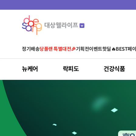
정기배송
당플랜 특별대전🎉
기획전
이벤트
핫딜🔥
BEST
페이
뉴케어
락피도
건강식품
마이키즈
뉴케어
락피도
건강식품
스포식스
마이밀
아르포텐
유형별
것시스
어린이 영양음료
어린이 건강기능식품
균형영양식
베이비/키즈
비타민
운동 전
단백질 음료
아르기닌 건강기능식품
영양 보충(식사 대용)
당플랜
청소년/성인
유산균
운동 중
단백질 파우더
아르기닌 음료
단백질 보충
다이어트
면역건강
영양간식
홍삼
눈 건강
간편식(HMR)
클로렐라
피부/여성