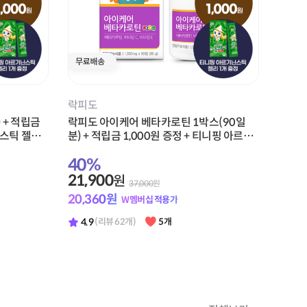
스포식스
아맛 1박스
뉴케어 스포식스 부스터 젤 1박스(10팩) +
적립금 1,000원 증정
45
%
21,900
원
40,000
원
20,360
원
W멤버십 적용가
4.9
(리뷰 170개)
29개