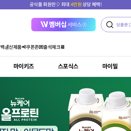
타임특가
에서 최대 할인받기⏰
백💰
신제품📢
쿠폰존💌
출석체크📆
마이키즈
스포식스
마이밀
액티브
여성 건강
콜라겐
운동 후
단백질 기타 보충용 제품
아르기닌 스틱포
아르기닌
올프로틴
기타
오메가3
다이어트
클로렐라
혈당
포스트바이오틱스
건강기능식품
아르기닌
혈행 개선
고혈압환자용 영양
루테인
뼈/관절 건강