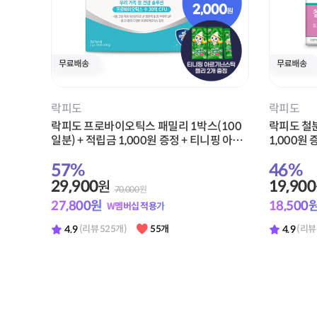
스포식스
스포식스
뉴케어 스포식스 에너지 젤 청포도맛 1박스
뉴케어 스
(8포) + 적립금 1,000원 증정
포) + 적립
42
%
47
%
13,900
15,900
원
24,000
원
12,920
원
14,780
W멤버십 적용가
4.9
4.9
(리뷰 271개)
47개
(리뷰