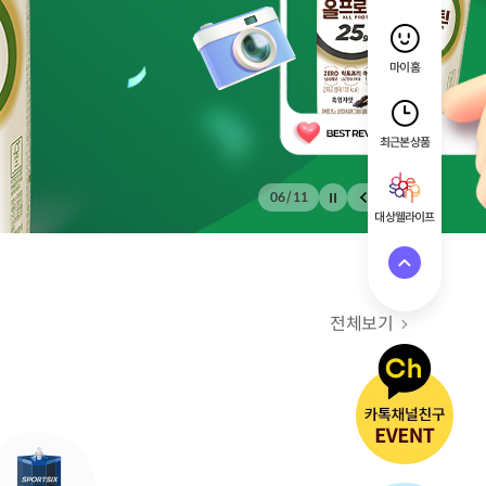
마이홈
최근 본 상품
07
/
11
대상웰라이프
전체보기