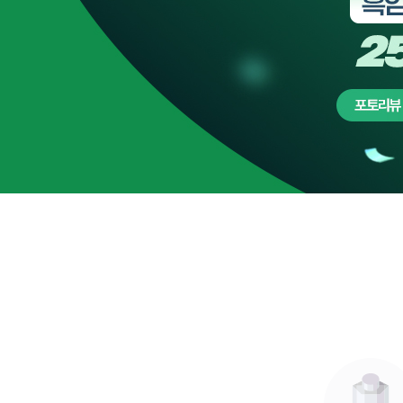
청소년 영양음료
기타
면역/항산화 건강
바디케어