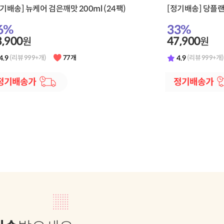
[정기배송] 뉴케어 검은깨맛 200ml (24팩)
[정기배송] 당플랜 
6
%
33
%
3,900
47,900
원
원
4.9
4.9
(리뷰 999+개)
77개
(리뷰 999+개)