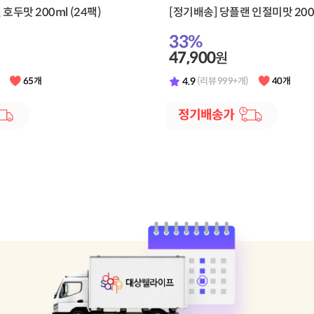
호두맛 200ml (24팩)
[정기배송] 당플랜 인절미맛 200m
33
%
47,900
원
4.9
65개
(리뷰 999+개)
40개