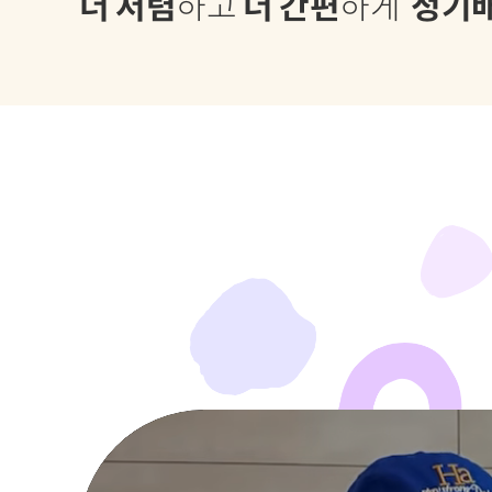
더 저렴
하고
더 간편
하게
정기