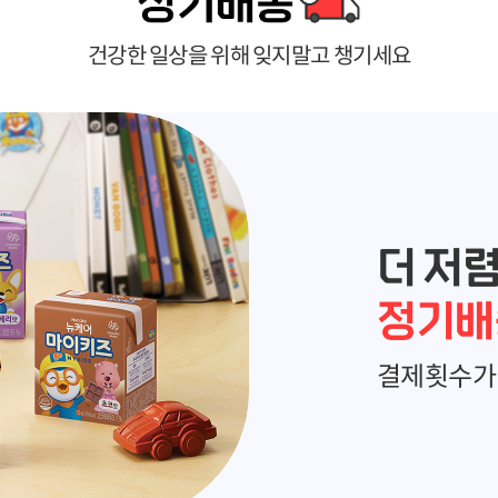
건강한 일상을 위해 잊지말고 챙기세요
더 저
정기배
결제횟수가 