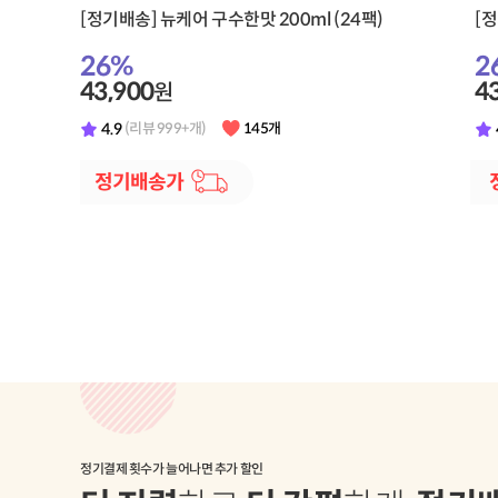
[정기배송] 뉴케어 구수한맛 200ml (24팩)
26
%
2
43,900
4
원
4.9
(리뷰 999+개)
145개
정기결제 횟수가 늘어나면 추가 할인