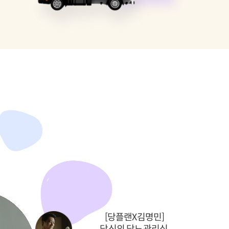
[당플랜X김명민]