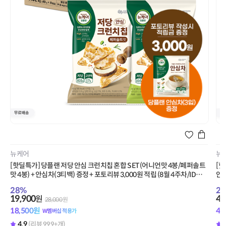
뉴케어
뉴
[핫딜특가] 당플랜 저당 안심 크런치칩 혼합 SET(어니언맛 4봉/페퍼솔트
[핫
맛 4봉) + 안심차(3티백) 증정 + 포토리뷰 3,000원 적립 (8월 4주차/ID당 1
안심
회)
증
28
%
26
19,900
43
원
28,000
원
18,500
원
40
W멤버십 적용가
4.9
(리뷰 999+개)