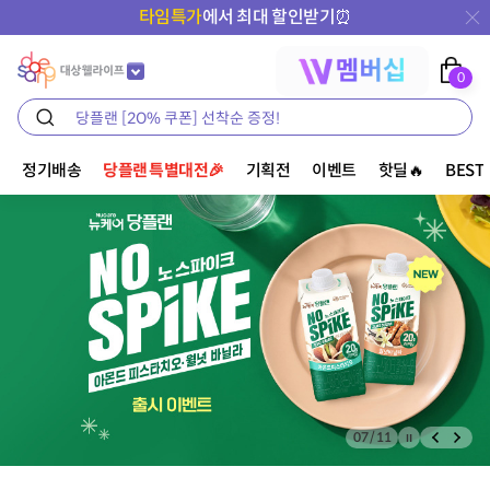
타임특가
에서 최대 할인받기⏰
0
정기배송
당플랜 특별대전🎉
기획전
이벤트
핫딜🔥
BEST
07
/
11