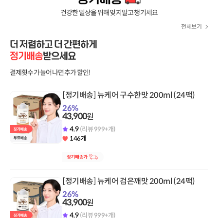
건강한 일상을 위해 잊지말고 챙기세요
전체보기
더 저렴하고 더 간편하게
정기배송
받으세요
결제횟수가 늘어나면 추가 할인!
[정기배송] 뉴케어 구수한맛 200ml (24팩)
26
%
43,900
원
4.9
(리뷰 999+개)
146개
[정기배송] 뉴케어 검은깨맛 200ml (24팩)
26
%
43,900
원
4.9
(리뷰 999+개)