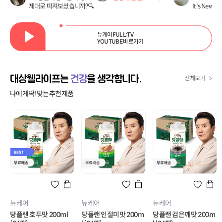
제대로 따져보셨습니까?🔍
It's New 뉴
뉴케어FULL:TV
YOUTUBE 바로가기
대상웰라이프는
건강
을 생각합니다.
전체보기
나에게 딱! 맞는 추천 제품
뉴케어
뉴케어
뉴케어
당플랜 호두맛 200ml
당플랜 인절미맛 200m
당플랜 검은깨맛 200m