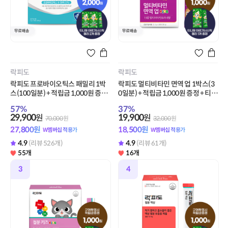
스포식스
스포식스
뉴케어 스포식스 에너지 젤 청포도맛
뉴케어 스포식스 아르기닌 부스터 1
1박스(8포) + 적립금 1,000원 증정
박스(10포) + 적립금 1,000원 증정
42
%
47
%
13,900
15,900
원
원
24,000
원
30,000
원
12,920
원
14,780
원
W멤버십 적용가
W멤버십 적용가
4.9
4.9
(리뷰 271개)
(리뷰 394개)
47개
39개
3
4