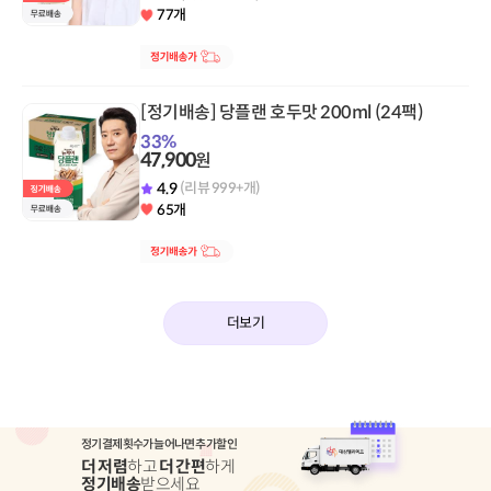
77개
[정기배송] 당플랜 호두맛 200ml (24팩)
33
%
47,900
원
4.9
(리뷰 999+개)
65개
더보기
정기결제 횟수가 늘어나면 추가 할인
더 저렴
하고
더 간편
하게
정기배송
받으세요