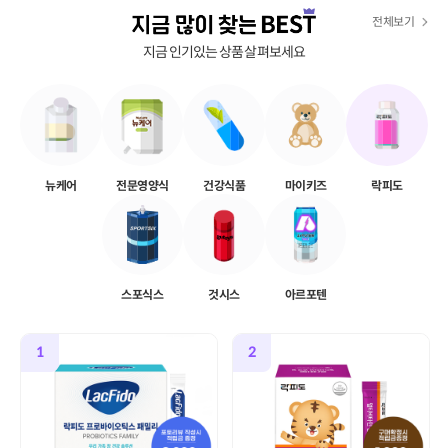
전체보기
지금 인기있는 상품 살펴보세요
뉴케어
전문영양식
건강식품
마이키즈
락피도
스포식스
것시스
아르포텐
1
2