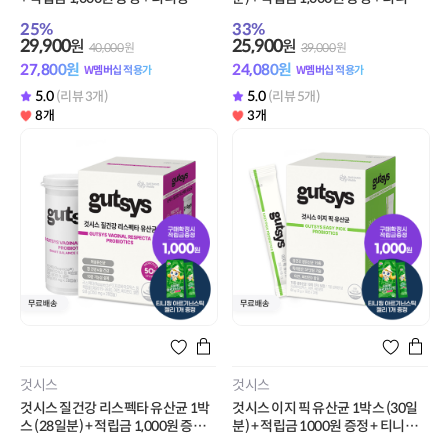
기닌 스틱 젤리 1개 증정
아르기닌 스틱 젤리 1개 증정
25
%
33
%
29,900
25,900
원
원
40,000
원
39,000
원
27,800
원
24,080
원
W멤버십 적용가
W멤버십 적용가
5.0
5.0
(리뷰 3개)
(리뷰 5개)
8개
3개
것시스
것시스
것시스 질건강 리스펙타 유산균 1박
것시스 이지 픽 유산균 1박스 (30일
스 (28일분) + 적립금 1,000원 증정 +
분) + 적립금 1000원 증정 + 티니핑
티니핑 아르기닌 스틱 젤리 1개 증정
아르기닌 스틱 젤리 1개 증정