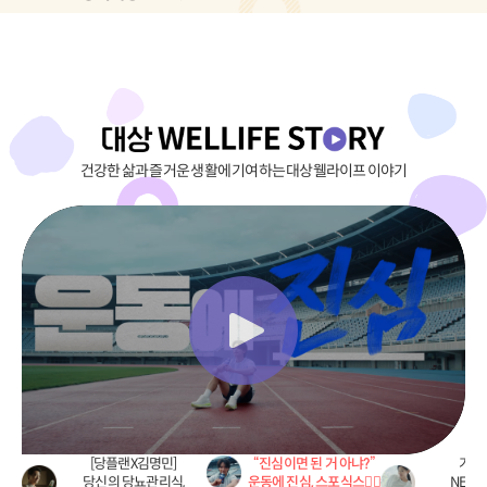
건강한 삶과 즐거운 생활에 기여하는 대상웰라이프 이야기
[당플랜X김명민]
“진심이면 된 거 아냐?”
가족
당신의 당뇨관리식,
운동에 진심, 스포식스🏃‍♂️
NEW