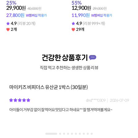
25
%
55
%
29,900
12,900
원
원
40,000
원
29,000
원
27,800
원
11,990
원
W멤버십 적용가
W멤버십 적용가
4.9
4.9
(리뷰 20개)
(리뷰 999+개)
2개
29개
건강한 상품후기
직접 먹고 추천하는 생생한 상품 리뷰
원
마이키즈 비피더스 유산균 1박스 (30일분)
포
dnd****0309
2026-07-09
06
아이들이 거부감 없이 잘 먹어요 맛있다고 하네요^^ 잘 챙겨먹여볼게요~