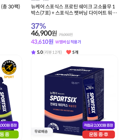
(총 30팩)
뉴케어 스포식스 프로틴 쉐이크 고소율무 1
박스(7포) + 스포식스 팻버닝 다이어트 워터
1박스(20포) + 적립금 10,000원 증정
37
%
46,900
원
75,000
원
43,610
원
W멤버십 적용가
5.0
(리뷰 12개)
5개