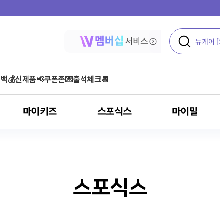
타임특가
에서 최대 할인받기⏰
백💰
신제품📢
쿠폰존💌
출석체크📆
마이키즈
스포식스
마이밀
스포식스
액티브
여성 건강
콜라겐
운동 후
단백질 기타 보충용 제품
아르기닌 스틱포
아르기닌
올프로틴
기타
오메가3
다이어트
클로렐라
혈당
포스트바이오틱스
건강기능식품
아르기닌
혈행 개선
고혈압환자용 영양
루테인
뼈/관절 건강