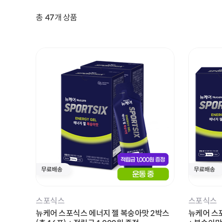
총
47
개 상품
청소년 영양음료
기타
면역/항산화 건강
바디케어
스포식스
스포식스
뉴케어 스포식스 에너지 젤 복숭아맛 2박스
뉴케어 스