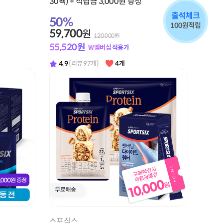
30팩) + 적립금 3,000원 증정
50
%
59,700
원
120,000
원
55,520
원
W멤버십 적용가
4.9
(리뷰 97개)
4개
스포식스