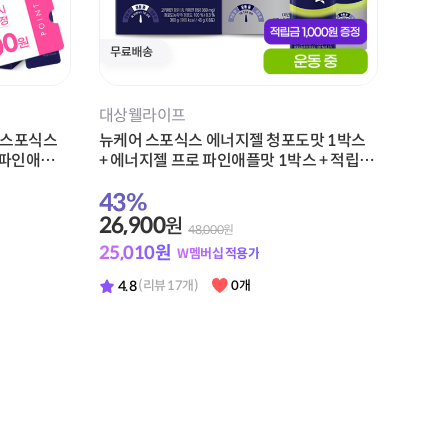
대상웰라이프
어 스포식스
뉴케어 스포식스 에너지젤 청포도맛 1박스
 파인애플
+ 에너지젤 프로 파인애플맛 1박스 + 적립금
박스 + 클리
1,000원 증정
43
%
정
26,900
원
48,000
원
25,010
원
W멤버십 적용가
4.8
(리뷰 17개)
0개