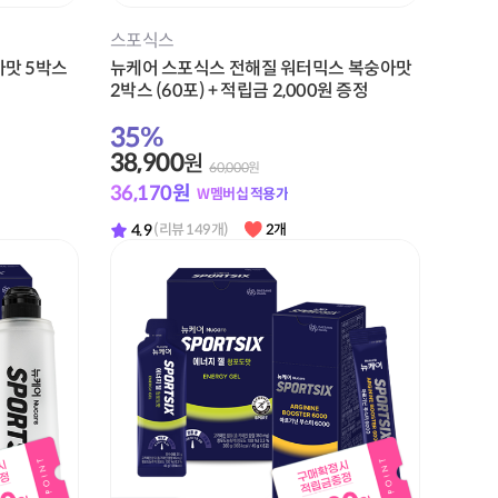
스포식스
아맛 5박스
뉴케어 스포식스 전해질 워터믹스 복숭아맛
2박스 (60포) + 적립금 2,000원 증정
35
%
38,900
원
60,000
원
36,170
원
W멤버십 적용가
4.9
(리뷰 149개)
2개