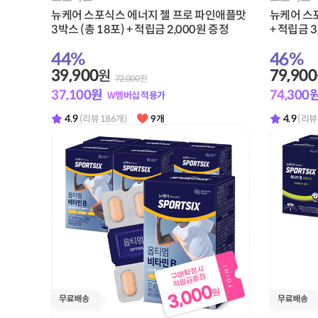
뉴케어 스포식스 에너지 젤 프로 파인애플맛
뉴케어 스포
3박스 (총 18포) + 적립금 2,000원 증정
+ 적립금 3
44
%
46
%
39,900
79,900
원
72,000
원
37,100
원
74,300
W멤버십 적용가
4.9
4.9
(리뷰 186개)
9개
(리뷰