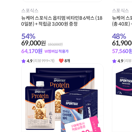
스포식스
스포식스
뉴케어 스포식스 옵티멈 비타민B 6박스 (18
뉴케어 스
0일분) + 적립금 3,000원 증정
(총 40포)
54
%
48
%
69,000
61,900
원
150,000
원
64,170
원
57,560
W멤버십 적용가
4.9
4.9
(리뷰 999+개)
8개
(리뷰