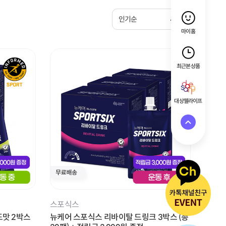
인기순
마이홈
최근 본 상품
대상웰라이프
스포식스
도맛 2박스
뉴케어 스포식스 리바이탈 드링크 3박스 (총