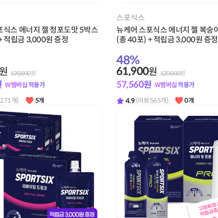
스포식스
포식스 에너지 젤 청포도맛 5박스
뉴케어 스포식스 에너지 젤 복숭
 + 적립금 3,000원 증정
(총 40포) + 적립금 3,000원 증정
48
%
61,900
원
원
120,000
원
120,000
원
원
57,560
원
W멤버십 적용가
W멤버십 적용가
4.9
 271개)
5개
(리뷰 565개)
0개