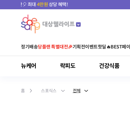
정기배송
당플랜 특별대전🎉
기획전
이벤트
핫딜🔥
BEST
페이
뉴케어
락피도
건강식품
마이키즈
뉴케어
락피도
건강식품
스포식스
마이밀
아르포텐
유형별
것시스
홈
스포식스
전체
어린이 영양음료
어린이 건강기능식품
균형영양식
베이비/키즈
비타민
운동 전
단백질 음료
아르기닌 건강기능식품
영양 보충(식사 대용)
당플랜
청소년/성인
유산균
운동 중
단백질 파우더
아르기닌 음료
단백질 보충
다이어트
면역건강
영양간식
홍삼
눈 건강
간편식(HMR)
클로렐라
피부/여성