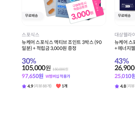
스포식스
대상웰라
뉴케어 스포식스 액티브 조인트 3박스 (90
뉴케어 스
일분) + 적립금 3,000원 증정
+ 에너지젤
1,000원 
30
%
43
%
105,000
26,900
원
150,000
원
97,650
원
25,010
W멤버십 적용가
4.9
4.8
(리뷰 88개)
1개
(리뷰