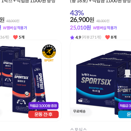
 1박스 + 적립금 1,000원 증정
(총 16포) + 적립금 1,000원 증정
43
%
26,900
원
원
48,000
원
48,000
원
원
25,010
원
W멤버십 적용가
W멤버십 적용가
4.9
 36개)
5개
(리뷰 271개)
8개
스포식스