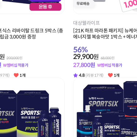
대상웰라이프
포식스 리바이탈 드링크 5박스 (총
[21K 하프 마라톤 패키지] 뉴케
적립금 3,000원 증정
에너지젤 복숭아맛 1박스 + 에너
파인애플맛 1박스 + 소프트 플라스
56
%
적립금 1,000원 증정
29,900
원
원
200,000
원
68,000
원
원
27,800
원
W멤버십 적용가
W멤버십 적용가
4.8
 97개)
1개
(리뷰 17개)
1개