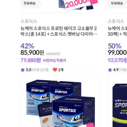
스포식스
스포식스
뉴케어 스포식스 프로틴 쉐이크 고소율무 2
뉴케어 스
박스(총 14포) + 스포식스 팻버닝 다이어트
50팩) + 
워터 2박스(총 40포) + 적립금 20,000원 증
42
%
50
%
정
85,900
99,000
원
150,000
원
79,880
원
92,070
W멤버십 적용가
5.0
4.9
(리뷰 12개)
1개
(리뷰