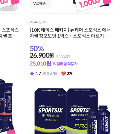
스포식스
어 스포식스
[10K 레이스 패키지] 뉴케어 스포식스 에너
지젤 프로
지젤 청포도맛 1박스 + 스포식스 아르기닌
크 1개 +
부스터 1박스 + 적립금 1,000원 증정
50
%
26,900
원
54,000
원
25,010
원
W멤버십 적용가
4.7
(리뷰 6개)
3개