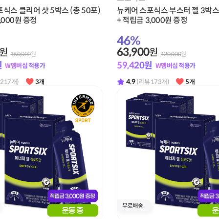
식스 클리어 샷 5박스 (총 50포)
뉴케어 스포식스 부스터 젤 3박스 
,000원 증정
+ 적립금 3,000원 증정
46
%
63,900
원
원
150,000
원
120,000
원
원
59,420
원
W멤버십 적용가
W멤버십 적용가
4.9
 217개)
3개
(리뷰 173개)
5개