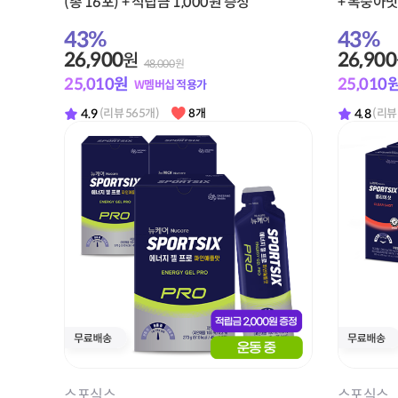
(총 16포) + 적립금 1,000원 증정
+ 복숭아맛
43
%
43
%
26,900
26,900
원
48,000
원
25,010
원
25,010
W멤버십 적용가
4.9
4.8
(리뷰 565개)
8개
(리뷰
스포식스
스포식스