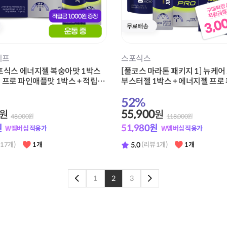
이프
스포식스
포식스 에너지젤 복숭아맛 1박스
[풀코스 마라톤 패키지 1] 뉴케
 프로 파인애플맛 1박스 + 적립금
부스터젤 1박스 + 에너지젤 프로
증정
맛 1박스 + 에너지젤 복숭아맛 1
52
%
어샷 1박스 + 적립금 3,000원 증
55,900
원
원
48,000
원
118,000
원
원
51,980
원
W멤버십 적용가
W멤버십 적용가
5.0
 17개)
1개
(리뷰 1개)
1개
1
2
3
이전페이지로
다음페이지로