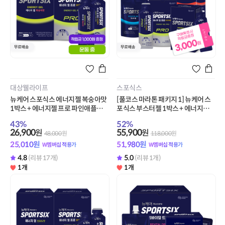
대상웰라이프
스포식스
뉴케어 스포식스 에너지젤 복숭아맛
[풀코스 마라톤 패키지 1] 뉴케어 스
1박스 + 에너지젤 프로 파인애플맛 1
포식스 부스터젤 1박스 + 에너지젤
박스 + 적립금 1,000원 증정
프로 파인애플맛 1박스 + 에너지젤
43
%
52
%
복숭아맛 1박스 + 클리어샷 1박스 +
26,900
55,900
원
원
48,000
원
118,000
원
적립금 3,000원 증정
25,010
원
51,980
원
W멤버십 적용가
W멤버십 적용가
4.8
5.0
(리뷰 17개)
(리뷰 1개)
1개
1개