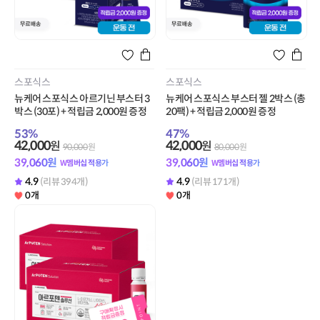
스포식스
스포식스
뉴케어 스포식스 아르기닌 부스터 3
뉴케어 스포식스 부스터 젤 2박스 (총
박스 (30포) + 적립금 2,000원 증정
20팩) + 적립금 2,000원 증정
53
%
47
%
42,000
42,000
원
원
90,000
원
80,000
원
39,060
원
39,060
원
W멤버십 적용가
W멤버십 적용가
4.9
4.9
(리뷰 394개)
(리뷰 171개)
0개
0개