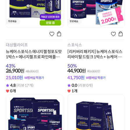
대상웰라이프
스포식스
뉴케어 스포식스 에너지젤 청포도맛
[리커버리 패키지] 뉴케어 스포식스
1박스 + 에너지젤 프로 파인애플맛 1
리바이탈 드링크 1박스 + 뉴케어 스
박스 + 적립금 1,000원 증정
포식스 액티브 조인트 1박스 + 적립
43
%
50
%
금 2,000원 증정
26,900
44,900
원
원
48,000
원
90,000
원
25,010
원
41,750
원
W멤버십 적용가
W멤버십 적용가
4.8
0.0
(리뷰 17개)
(리뷰 0개)
0개
1개