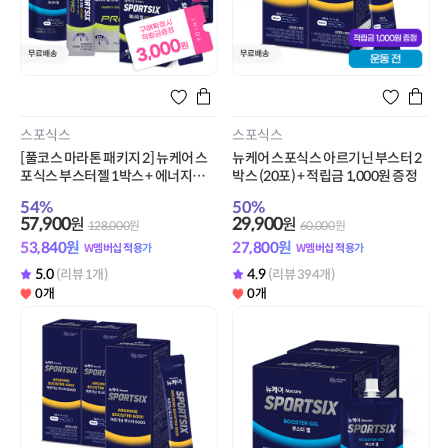
스포식스
스포식스
[풀코스 마라톤 패키지 2] 뉴케어 스
뉴케어 스포식스 아르기닌 부스터 2
포식스 부스터젤 1박스 + 에너지젤
박스 (20포) + 적립금 1,000원 증정
프로 파인애플맛 1박스 + 에너지젤
54
%
50
%
청포도맛 1박스 + 리바이탈 드링크 1
57,900
29,900
원
원
128,000
원
60,000
원
박스 + 적립금 3,000원 증정
53,840
원
27,800
원
W멤버십 적용가
W멤버십 적용가
5.0
4.9
(리뷰 1개)
(리뷰 394개)
0개
0개