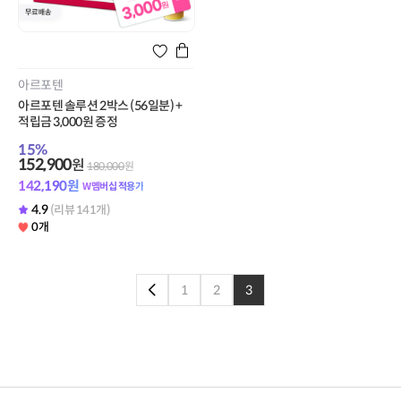
아르포텐
아르포텐 솔루션 2박스 (56일분) +
적립금 3,000원 증정
15
%
152,900
원
180,000
원
142,190
원
W멤버십 적용가
4.9
(리뷰 141개)
0개
1
2
3
이전페이지로