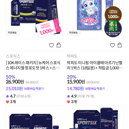
스포식스
락피도
[10K 레이스 패키지] 뉴케어 스포식
락피도 티니핑 아이클때 아르기닌젤
스 에너지젤 청포도맛 1박스 + 스포
리 1박스 (18일분) + 적립금 1,000원
식스 아르기닌 부스터 1박스 + 적립
증정 + 티니핑 아르기닌 스틱 젤리 1
50
%
20
%
금 1,000원 증정
개 증정
26,900
15,900
원
원
54,000
원
20,000
원
25,010
원
14,780
원
W멤버십 적용가
W멤버십 적용가
4.7
4.9
(리뷰 6개)
(리뷰 79개)
3개
3개