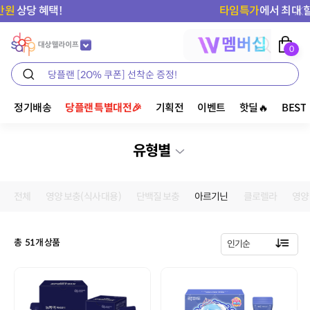
타임특가
에서 최대 할인받기⏰
0
정기배송
당플랜 특별대전🎉
기획전
이벤트
핫딜🔥
BEST
유형별
전체
영양 보충(식사 대용)
단백질 보충
아르기닌
클로렐라
영양
총
51
개 상품
인기순