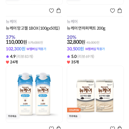
뉴케어
뉴케어
뉴케어 망고젤 1BOX (100gx50입)
뉴케어 연하퍼펙트 200g
37
%
20
%
110,000
32,800
원
원
175,000
원
41,000
원
102,300
원
30,500
원
W멤버십 적용가
W멤버십 적용가
4.9
5.0
(리뷰 83개)
(리뷰 69개)
24개
35개