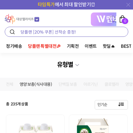
타임특가
에서 최대 할인받기⏰
0
정기배송
당플랜 특별대전🎉
기획전
이벤트
핫딜🔥
BEST
유형별
전체
영양 보충(식사 대용)
단백질 보충
아르기닌
클로렐라
영양
총
235
개 상품
인기순