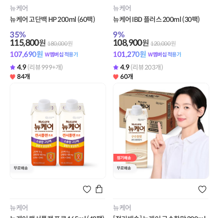
뉴케어
뉴케어
뉴케어 고단백 HP 200ml (60팩)
뉴케어 IBD 플러스 200ml (30팩)
35
%
9
%
115,800
108,900
원
원
180,000
원
120,000
원
107,690
원
101,270
원
W멤버십 적용가
W멤버십 적용가
4.9
4.9
(리뷰 999+개)
(리뷰 203개)
84개
60개
뉴케어
뉴케어