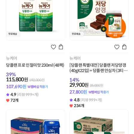
뉴케어
뉴케어
당플랜 프로 인절미맛 230ml (48팩)
[당플랜 특별대전] 당플랜 저당양갱
(40gX22입) + 당플랜 안심차 (3티
39
%
백) 증정
115,800
원
14
%
192,000
원
29,900
원
35,000
원
107,690
원
W멤버십 적용가
27,800
원
W멤버십 적용가
4.9
(리뷰 999+개)
4.8
(리뷰 999+개)
72개
234개