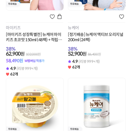
마이키즈
뉴케어
[마이키즈 성장특별전] 뉴케어 마이
[정기배송] 뉴케어 액티브 오리지널
키즈 초코맛 150ml (48팩) + 적립금
200ml (24팩)
3,000원 증정
38
%
38
%
62,900
52,900
원
원
102,000
원
86,400
원
58,490
원
W멤버십 적용가
4.9
(리뷰 999+개)
62개
4.9
(리뷰 999+개)
62개