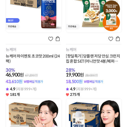
뉴케어
뉴케어
뉴케어 하이멘토 초코맛 200ml (24
[핫딜특가] 당플랜 저당 안심 크런치
팩)
칩 혼합 SET(어니언맛 4봉/페퍼솔
트맛 4봉) + 안심차(3티백) 증정 + 포
30
%
28
%
토리뷰 3,000원 적립 (8월 4주차/ID
46,900
19,900
원
원
67,200
원
28,000
원
당 1회)
43,610
원
18,500
원
W멤버십 적용가
W멤버십 적용가
4.9
4.9
(리뷰 999+개)
(리뷰 999+개)
181개
275개