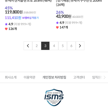
뉴케어 캔서플랜 프로 165ml (48팩)
[정기배송] 뉴케어 구수한맛 200ml
(24팩)
45
%
119,800
원
26
%
218,000
원
43,900
원
60,000
원
111,410
원
W멤버십 적용가
4.9
(리뷰 999+개)
4.9
(리뷰 999+개)
147개
126개
2
3
4
5
6
이전페이지로
다음페이지로
회사소개
이용약관
개인정보 처리방침
고객센터
임직원인증