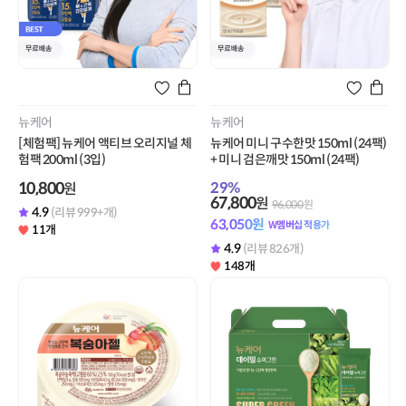
뉴케어
뉴케어
[체험팩] 뉴케어 액티브 오리지널 체
뉴케어 미니 구수한맛 150ml (24팩)
험팩 200ml (3입)
+ 미니 검은깨맛 150ml (24팩)
10,800
29
%
원
67,800
원
96,000
원
4.9
(리뷰 999+개)
63,050
원
W멤버십 적용가
11개
4.9
(리뷰 826개)
148개