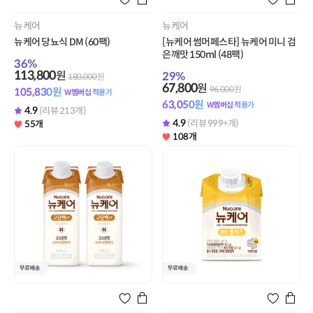
뉴케어
뉴케어
뉴케어 당뇨식 DM (60팩)
[뉴케어 썸머페스타] 뉴케어 미니 검
은깨맛 150ml (48팩)
36
%
113,800
원
29
%
180,000
원
67,800
원
96,000
원
105,830
원
W멤버십 적용가
63,050
원
W멤버십 적용가
4.9
(리뷰 213개)
4.9
(리뷰 999+개)
55개
108개