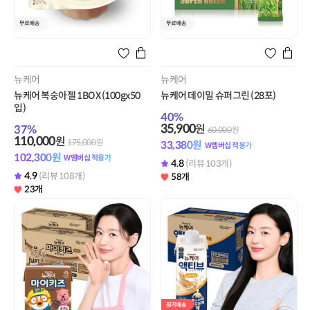
뉴케어
뉴케어
뉴케어 복숭아젤 1BOX (100gx50
뉴케어 데이밀 슈퍼그린 (28포)
입)
40
%
35,900
원
37
%
60,000
원
110,000
원
175,000
원
33,380
원
W멤버십 적용가
102,300
원
W멤버십 적용가
4.8
(리뷰 103개)
4.9
(리뷰 108개)
58개
23개