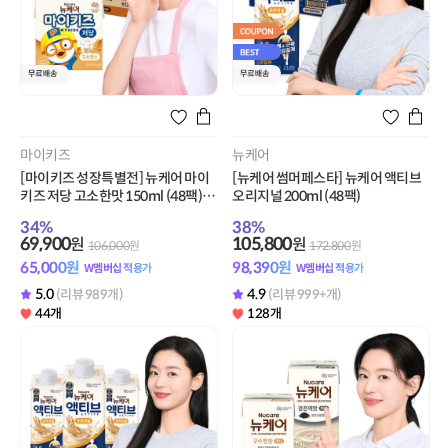
마이키즈
뉴케어
[마이키즈 성장특별전] 뉴케어 마이
[뉴케어 썸머페스타] 뉴케어 액티브
키즈 저당 고소한맛 150ml (48팩) +
오리지널 200ml (48팩)
적립금 5,000원 증정
34
%
38
%
69,900
105,800
원
원
106,000
원
172,800
원
65,000
원
98,390
원
W멤버십 적용가
W멤버십 적용가
5.0
4.9
(리뷰 989개)
(리뷰 999+개)
44개
128개